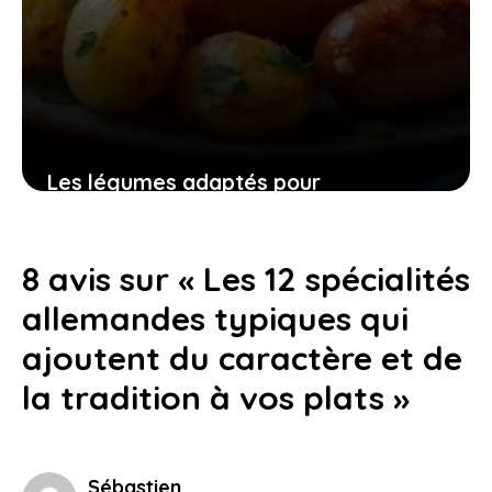
Les légumes adaptés pour
accompagner les saucisses de
Toulouse et éveiller vos sens à table
8 avis sur « Les 12 spécialités
13 octobre 2025
allemandes typiques qui
ajoutent du caractère et de
la tradition à vos plats »
Sébastien