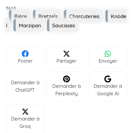
Étiquettes
Bière
Bretzels
Charcuteries
Knöde
l
Marzipan
Saucisses
Poster
Partager
Envoyer
Demander à
Demander à
Demander à
ChatGPT
Perplexity
Google AI
Demander à
Groq