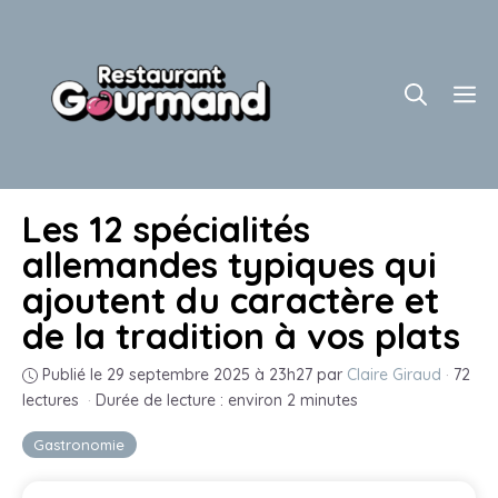
Aller
au
contenu
M
Les 12 spécialités
allemandes typiques qui
ajoutent du caractère et
de la tradition à vos plats
Publié le 29 septembre 2025 à 23h27
par
Claire Giraud
·
72
lectures
·
Durée de lecture : environ 2 minutes
Gastronomie