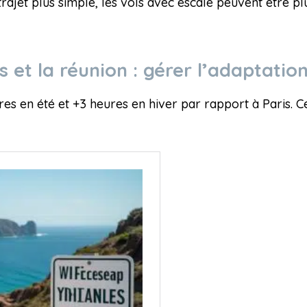
trajet plus simple, les vols avec escale peuvent être pl
s et la réunion : gérer l’adaptatio
es en été et +3 heures en hiver par rapport à Paris. 