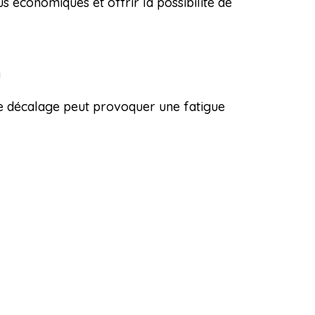
us économiques et offrir la possibilité de
n
Ce décalage peut provoquer une fatigue