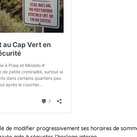
seillé de modifier progressivement ses horaires de somme
rivée aide à réajuster l’horloge interne.