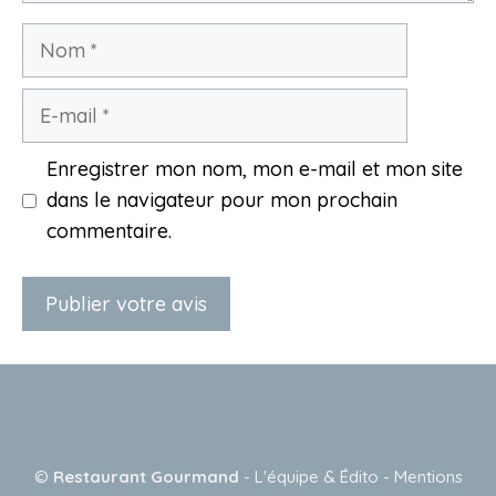
Nom
E-
mail
Enregistrer mon nom, mon e-mail et mon site
dans le navigateur pour mon prochain
commentaire.
A
l
t
e
©
Restaurant Gourmand
-
L'équipe & Édito
-
Mentions
r