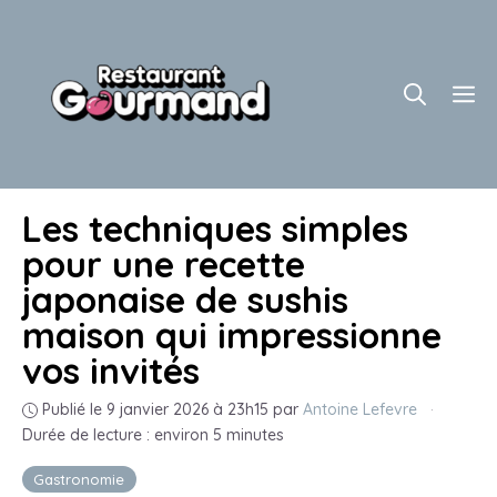
Aller
au
contenu
M
Les techniques simples
pour une recette
japonaise de sushis
maison qui impressionne
vos invités
Publié le 9 janvier 2026 à 23h15
par
Antoine Lefevre
·
Durée de lecture : environ 5 minutes
Gastronomie