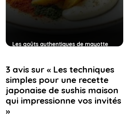
Les goûts authentiques de mayotte
qui transportent vos papilles vers de
nouveaux horizons
3 avis sur « Les techniques
16 avril 2026
simples pour une recette
japonaise de sushis maison
qui impressionne vos invités
»