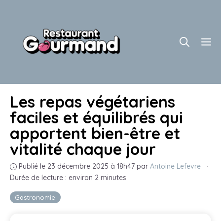
Aller
au
contenu
M
Les repas végétariens
faciles et équilibrés qui
apportent bien-être et
vitalité chaque jour
Publié le 23 décembre 2025 à 18h47
par
Antoine Lefevre
·
Durée de lecture : environ 2 minutes
Gastronomie