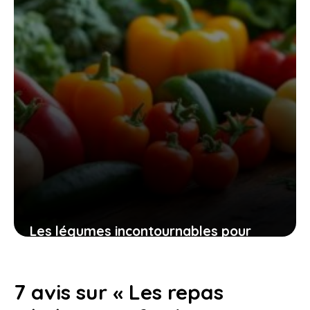
Les légumes incontournables pour
accompagner paupiettes de veau et
séduire vos invités
7 avis sur « Les repas
15 juin 2026