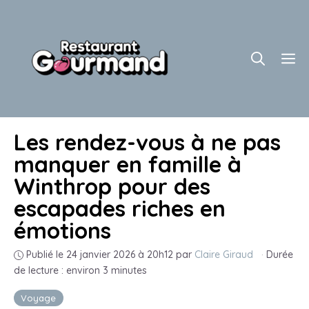
Aller
au
contenu
M
Les rendez-vous à ne pas
manquer en famille à
Winthrop pour des
escapades riches en
émotions
Publié le 24 janvier 2026 à 20h12
par
Claire Giraud
·
Durée
de lecture : environ 3 minutes
Voyage