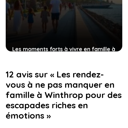
Les moments forts à vivre en famille à
kavala pour allier plaisir, exploration
et détente au soleil
12 avis sur « Les rendez-
5 février 2026
vous à ne pas manquer en
famille à Winthrop pour des
escapades riches en
émotions »