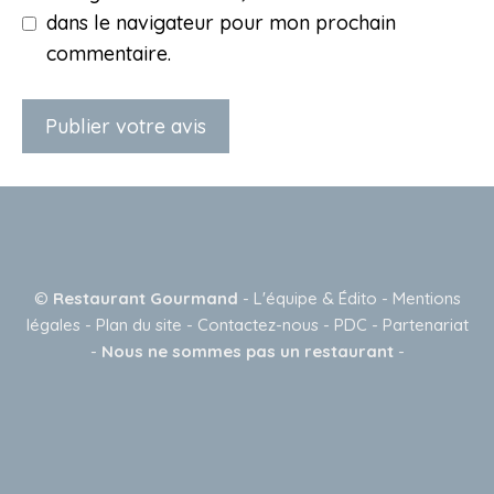
dans le navigateur pour mon prochain
commentaire.
A
l
t
e
©
Restaurant Gourmand
-
L'équipe & Édito
-
Mentions
r
légales
-
Plan du site
-
Contactez-nous
-
PDC
-
Partenariat
n
-
Nous ne sommes pas un restaurant
-
a
t
i
v
e