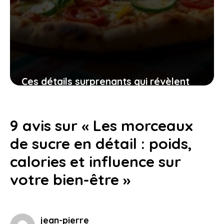
Ces détails surprenants qui révèlent
l’importance de la taille normale de la
pizza pour votre faim
9 avis sur « Les morceaux
10 juin 2026
de sucre en détail : poids,
calories et influence sur
votre bien-être »
jean-pierre