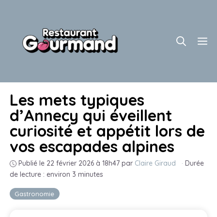
Aller
au
contenu
M
Les mets typiques
d’Annecy qui éveillent
curiosité et appétit lors de
vos escapades alpines
Publié le 22 février 2026 à 18h47
par
Claire Giraud
·
Durée
de lecture : environ 3 minutes
Gastronomie