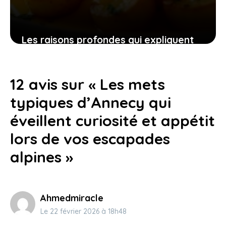
Les raisons profondes qui expliquent
que la journée mondiale de la raclette
soit devenue un incontournable festif
12 avis sur « Les mets
5 avril 2026
typiques d’Annecy qui
éveillent curiosité et appétit
lors de vos escapades
alpines »
Ahmedmiracle
Le 22 février 2026 à 18h48