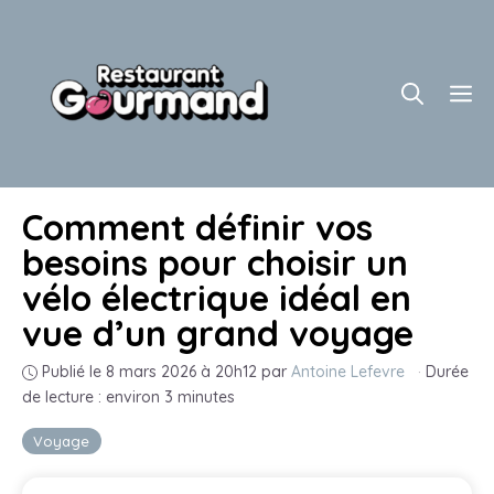
Aller
au
contenu
M
Comment définir vos
besoins pour choisir un
vélo électrique idéal en
vue d’un grand voyage
Publié le 8 mars 2026 à 20h12
par
Antoine Lefevre
·
Durée
de lecture : environ 3 minutes
Voyage