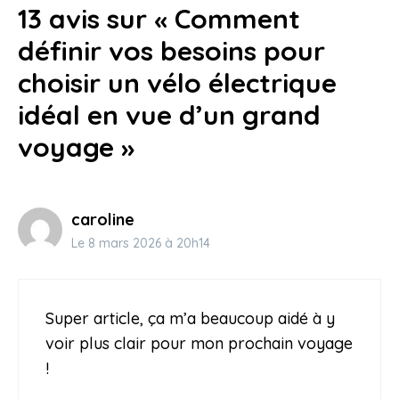
13 avis sur « Comment
18 septembre 2025
définir vos besoins pour
choisir un vélo électrique
idéal en vue d’un grand
voyage »
caroline
Le 8 mars 2026 à 20h14
Super article, ça m’a beaucoup aidé à y
voir plus clair pour mon prochain voyage
!