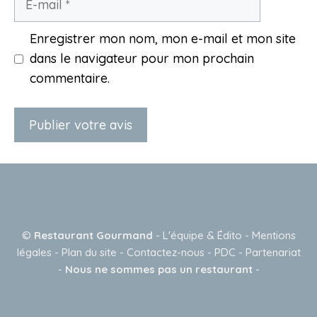
mail
Enregistrer mon nom, mon e-mail et mon site
dans le navigateur pour mon prochain
commentaire.
A
l
t
e
©
Restaurant Gourmand
-
L'équipe & Édito
-
Mentions
r
légales
-
Plan du site
-
Contactez-nous
-
PDC
-
Partenariat
n
-
Nous ne sommes pas un restaurant
-
a
t