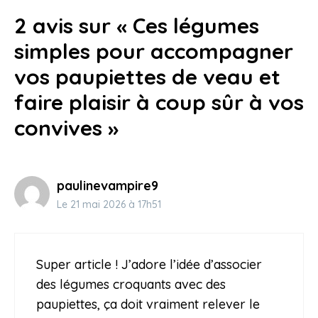
dîners en fête
2 avis sur « Ces légumes
19 juin 2026
simples pour accompagner
vos paupiettes de veau et
faire plaisir à coup sûr à vos
convives »
paulinevampire9
Le 21 mai 2026 à 17h51
Super article ! J’adore l’idée d’associer
des légumes croquants avec des
paupiettes, ça doit vraiment relever le