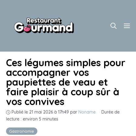
Aller
au
contenu
M
Ces légumes simples pour
accompagner vos
paupiettes de veau et
faire plaisir à coup sûr à
vos convives
Publié le 21 mai 2026 à 17h49
par
Noname
·
Durée de
lecture : environ 5 minutes
Gastronomie