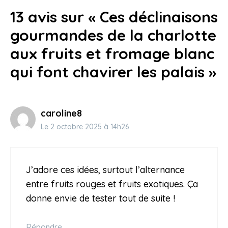
une texture irrésistible
13 avis sur « Ces déclinaisons
18 mai 2026
gourmandes de la charlotte
aux fruits et fromage blanc
qui font chavirer les palais »
caroline8
Le 2 octobre 2025 à 14h26
J’adore ces idées, surtout l’alternance
entre fruits rouges et fruits exotiques. Ça
donne envie de tester tout de suite !
Répondre