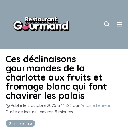
Aller
au
contenu
M
Ces déclinaisons
gourmandes de la
charlotte aux fruits et
fromage blanc qui font
chavirer les palais
Publié le 2 octobre 2025 à 14h23
par
Antoine Lefevre
·
Durée de lecture : environ 3 minutes
Gastronomie