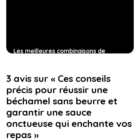
Les meilleures combinaisons de
boissons pour profiter pleinement de
votre paella gourmande
3 avis sur « Ces conseils
7 août 2026
précis pour réussir une
béchamel sans beurre et
garantir une sauce
onctueuse qui enchante vos
repas »