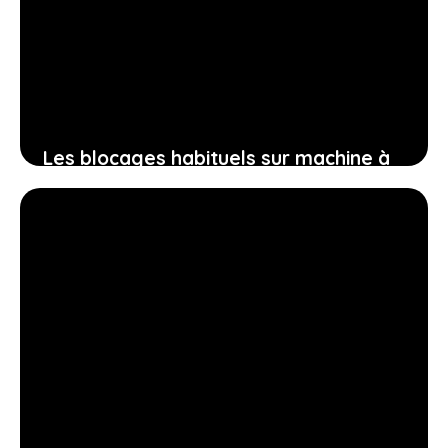
Les blocages habituels sur machine à
café beko et comment les éliminer
sans tracas
8 août 2026