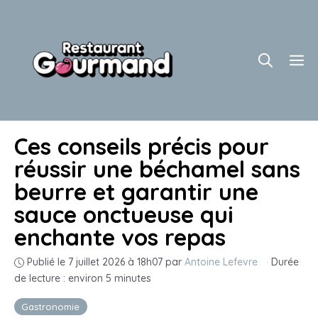
Aller
au
contenu
M
Ces conseils précis pour
réussir une béchamel sans
beurre et garantir une
sauce onctueuse qui
enchante vos repas
Publié le 7 juillet 2026 à 18h07
par
Antoine Lefevre
·
Durée
de lecture : environ 5 minutes
Gastronomie