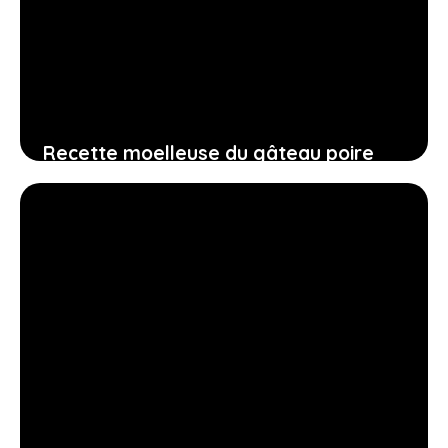
Recette moelleuse du gâteau poire
grand-mère : facile à faire et parfaite
pour vos envies sucrées
8 août 2026