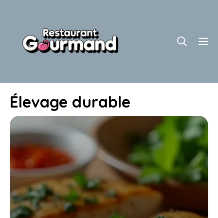
Aller
au
contenu
M
Élevage durable